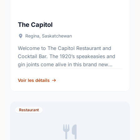
The Capitol
Regina, Saskatchewan
Welcome to The Capitol Restaurant and
Cocktail Bar. The 1920’s speakeasies and
gin joints come alive in this brand new
restaurant and bar located in the historic
Singer building located …
Voir les détails
Restaurant