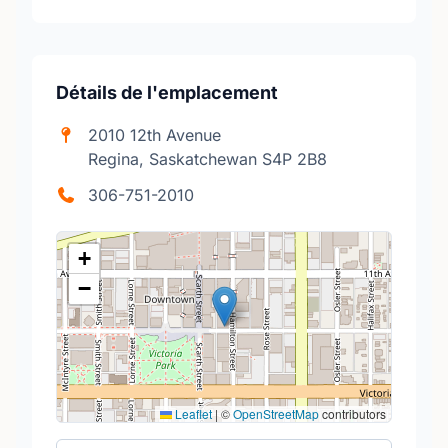
Détails de l'emplacement
2010 12th Avenue
Regina, Saskatchewan S4P 2B8
306-751-2010
+
−
Leaflet
|
©
OpenStreetMap
contributors