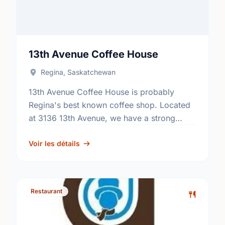
13th Avenue Coffee House
Regina, Saskatchewan
13th Avenue Coffee House is probably
Regina's best known coffee shop. Located
at 3136 13th Avenue, we have a strong
commitment to providing the best locally
roasted beans, fresh food …
Voir les détails
Restaurant