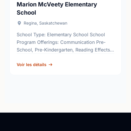
Marion McVeety Elementary
School
Regina, Saskatchewan
School Type: Elementary School School
Program Offerings: Communication Pre-
School, Pre-Kindergarten, Reading Effects
http://www.rbe.sk.ca/schools/marion-
mcveety-elementary-school
Voir les détails