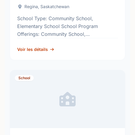
Regina, Saskatchewan
School Type: Community School,
Elementary School School Program
Offerings: Community School,
Developmental Centre, Pre-Kindergarten,
Reading Effects
Voir les détails
http://www.rbe.sk.ca/schools/imperial-
community-school
School