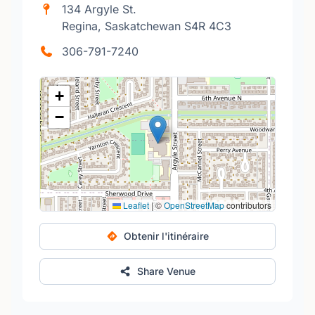
134 Argyle St.
Regina, Saskatchewan S4R 4C3
306-791-7240
+
−
Leaflet
|
©
OpenStreetMap
contributors
Obtenir l'itinéraire
Share Venue