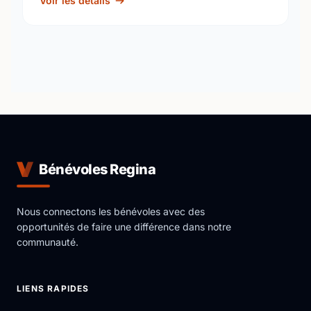
Mall. The mall has …
Voir les détails
Bénévoles Regina
Nous connectons les bénévoles avec des
opportunités de faire une différence dans notre
communauté.
LIENS RAPIDES