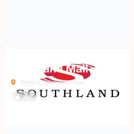
Southland Mall
Regina, Saskatchewan
Mall