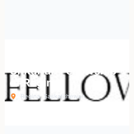
Unitarian Fellowship
of Regina
Regina, Saskatchewan