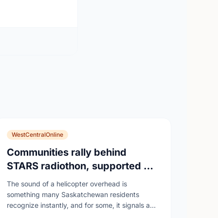
WestCentralOnline
Communities rally behind
STARS radiothon, supported by
Saskatchewan Blue Cross
The sound of a helicopter overhead is
something many Saskatchewan residents
recognize instantly, and for some, it signals a
life-saving mission in progress. The STARS