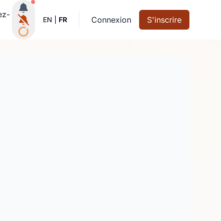
Notifications actives
ez-
Connexion
S'inscrire
EN
|
FR