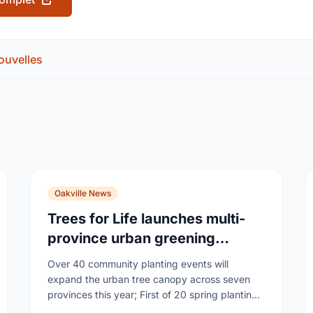
ouvelles
Oakville News
Trees for Life launches multi-
province urban greening
campaign to help cool Canadian
Over 40 community planting events will
cities
expand the urban tree canopy across seven
provinces this year; First of 20 spring plantings
kicks off April 19