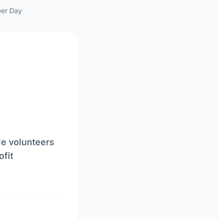
eer Day
le volunteers
ofit