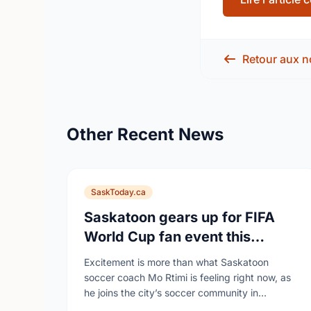
Retour aux n
Other Recent News
SaskToday.ca
Saskatoon gears up for FIFA
World Cup fan event this
summer
Excitement is more than what Saskatoon
soccer coach Mo Rtimi is feeling right now, as
he joins the city’s soccer community in
anticipating the 2026 FIFA World Cup event on