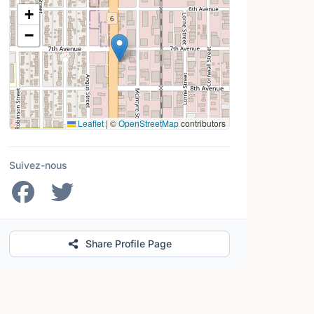
Lieu
+
−
Leaflet
|
©
OpenStreetMap
contributors
Suivez-nous
Share Profile Page