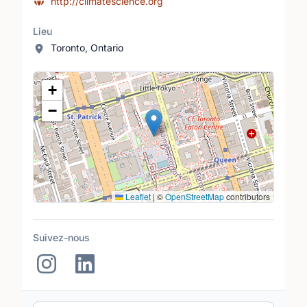
http://climatescience.org
Lieu
Toronto, Ontario
Lieu
+
−
Leaflet
|
©
OpenStreetMap
contributors
Suivez-nous