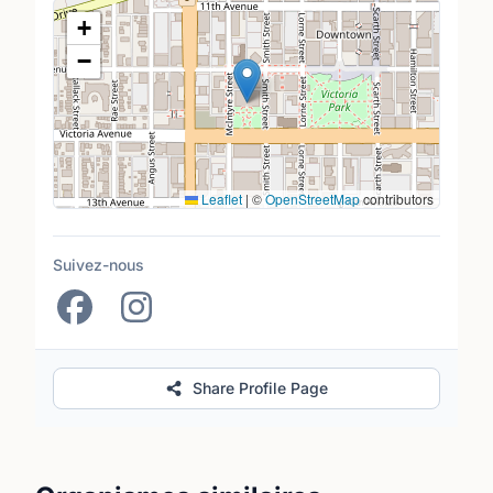
Lieu
+
−
Leaflet
|
©
OpenStreetMap
contributors
Suivez-nous
Share Profile Page