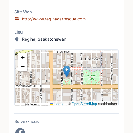
Site Web
http://www.reginacatrescue.com
Lieu
Regina, Saskatchewan
Lieu
+
−
Leaflet
|
©
OpenStreetMap
contributors
Suivez-nous