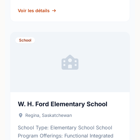
fosters academic excellence and the
development of informed, responsible
Voir les détails
citizens. …
School
W. H. Ford Elementary School
Regina, Saskatchewan
School Type: Elementary School School
Program Offerings: Functional Integrated