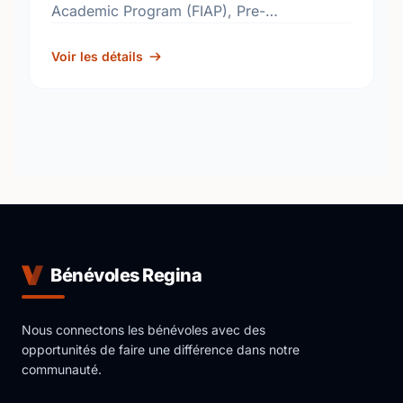
Academic Program (FIAP), Pre-
Kindergarten, Reading Effects
http://www.rbe.sk.ca/schools/w-h-ford-
Voir les détails
elementary-school
Bénévoles Regina
Nous connectons les bénévoles avec des
opportunités de faire une différence dans notre
communauté.