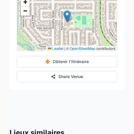
+
−
Leaflet
|
©
OpenStreetMap
contributors
Obtenir l'itinéraire
Share Venue
Lieux similaires