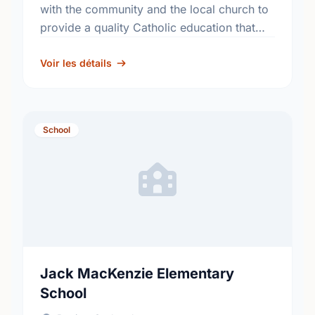
with the community and the local church to
provide a quality Catholic education that
fosters academic excellence and the
development of informed, responsible
Voir les détails
citizens. …
School
Jack MacKenzie Elementary
School