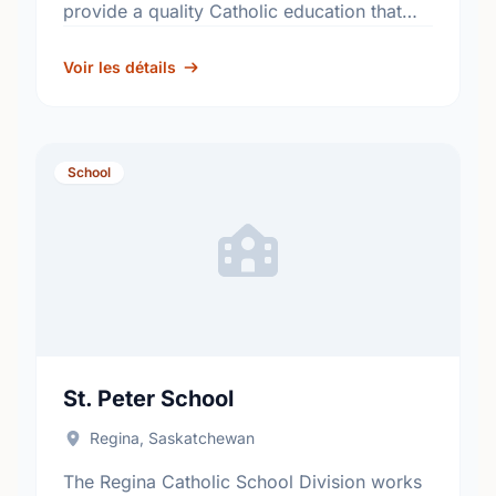
provide a quality Catholic education that
fosters academic excellence and the
development of informed, responsible
Voir les détails
citizens. …
School
St. Peter School
Regina, Saskatchewan
The Regina Catholic School Division works