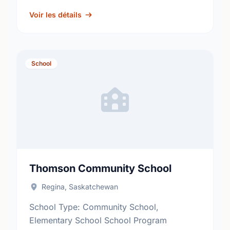
fosters academic excellence and the
development of informed, responsible
Voir les détails
citizens. …
School
Thomson Community School
Regina, Saskatchewan
School Type: Community School,
Elementary School School Program