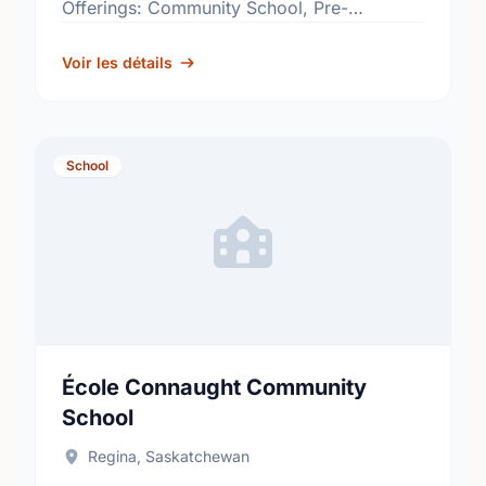
Offerings: Community School, Pre-
Kindergarten, Reading Effects
http://www.rbe.sk.ca/schools/thomson-
Voir les détails
community-school
School
École Connaught Community
School
Regina, Saskatchewan