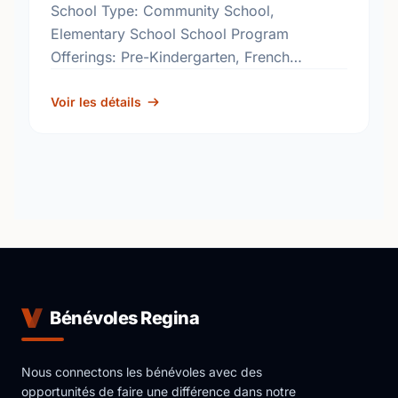
School Type: Community School,
Elementary School School Program
Offerings: Pre-Kindergarten, French
Immersion, Reading Effects
http://www.rbe.sk.ca/schools/ecole-
Voir les détails
connaught-community-school
Bénévoles Regina
Nous connectons les bénévoles avec des
opportunités de faire une différence dans notre