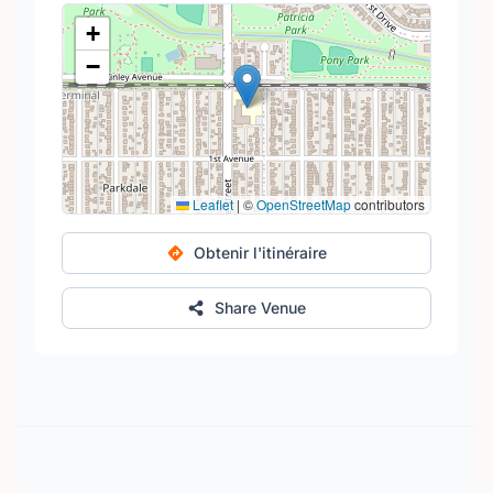
+
−
Leaflet
|
©
OpenStreetMap
contributors
Obtenir l'itinéraire
Share Venue